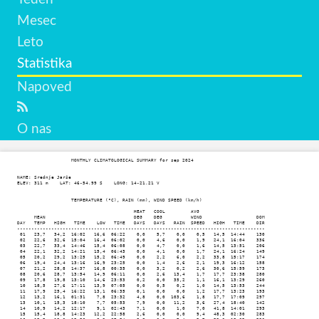
Mesec
Leto
Statistika
Napoved
O nas
                   MONTHLY CLIMATOLOGICAL SUMMARY for sep 2024

NAME: Srednje Jarše                  

ELEV: 311 m    LAT: 46-54.99 S    LONG: 14-21.21 V

                   TEMPERATURE (°C), RAIN (mm), WIND SPEED (km/h)

                                         HEAT   COOL         AVG

      MEAN                               DEG    DEG          WIND                   DOM

DAY   TEMP   HIGH   TIME    LOW   TIME   DAYS   DAYS   RAIN  SPEED   HIGH   TIME    DIR

---------------------------------------------------------------------------------------

 01   23,7   34,2  16:02   16,6  06:22    0,0    5,7    0,0    0,5   14,5  14:44    130

 02   22,6   32,6  15:04   16,4  06:02    0,0    4,6    0,0    1,9   24,1  16:04    336

 03   22,7   33,4  14:46   15,4  06:08    0,0    4,7    0,0    1,6   14,5  13:51    206

 04   22,1   32,2  14:21   15,4  06:43    0,0    4,1    0,0    1,7   24,1  16:24    149

 05   20,2   29,2  13:25   15,2  06:49    0,0    2,2    6,0    2,2   33,8  15:17    174

 06   19,4   24,4  13:16   16,9  23:25    0,0    1,4    2,6    2,1   19,3  16:12    158

 07   21,2   28,8  14:37   16,8  00:35    0,0    3,2    0,2    2,6   30,6  15:59    173

 08   20,6   28,7  13:54   14,9  06:11    0,0    2,6   13,4    1,7   17,7  23:38    280

 09   17,8   19,8  13:10   14,6  23:53    0,2    0,0   35,2    1,1   16,1  13:29    260

 10   18,5   27,6  17:11   13,9  07:05    0,0    0,5    0,2    1,0   14,5  13:53    244

 11   17,9   25,4  16:22   13,1  06:35    0,1    0,0    0,0    1,2   17,7  13:23    193

 12   13,2   16,1  01:31    7,8  23:32    4,8    0,0  103,6    1,8   17,7  17:09    297

 13   10,1   15,3  18:10    7,7  05:53    7,9    0,0   11,2    3,6   27,4  18:40    142

 14   10,9   14,2  12:17    9,1  02:43    7,1    0,0    1,0    7,0   41,8  14:01    293

 15   15,4   18,8  14:23   12,2  22:58    2,6    0,0    0,0    9,4   48,3  02:30    283
