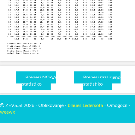
 16   12,2   19,0  13:26    8,9  07:24    5,8    0,0    7,4    2,7   29,0  15:02    290

 17   12,7   19,1  15:38    9,3  22:55    5,3    0,0    1,6    0,8   20,9  12:04    333

 18   14,4   23,4  15:28    5,9  06:44    3,6    0,0    0,2    1,6   20,9  12:17    319

 19   16,8   23,3  14:39   11,0  05:37    1,2    0,0    0,2    1,7   25,7  13:07    355

 20   17,7   24,3  14:40   11,2  06:55    0,3    0,0    0,0    0,9   20,9  12:28    280

 21   17,2   25,2  17:24   11,1  07:19    0,8    0,0    0,0    0,9   12,9  14:10     10

 22   15,0   25,6  15:29    7,8  06:48    3,0    0,0    0,0    0,6   11,3  13:12    156

 23   16,0   24,4  14:37    9,1  06:10    2,0    0,0    0,0    2,4   25,7  15:26    173

 24   16,9   22,4  15:13   14,0  23:34    1,1    0,0   14,8    1,7   17,7  15:29    231

 25   15,9   22,7  13:50   12,4  07:05    2,1    0,0    6,2    1,8   19,3  17:35    185

 26   17,3   20,4  21:55   13,1  00:07    0,7    0,0    1,6    6,3   37,0  20:52    218

 27   19,8   24,2  15:19   17,7  07:42    0,0    1,8    1,6    4,7   37,0  15:27    213

 28   14,8   20,7  00:37    9,4  23:52    3,2    0,0   11,0    1,6   22,5  00:33    281

 29   12,0   18,5  15:38    7,6  23:00    6,0    0,0    0,2    1,1   16,1  13:27    165

 30   11,0   19,1  16:06    6,0  05:09    7,0    0,0    0,0    1,0   14,5  12:10    187

---------------------------------------------------------------------------------------

      16,9   34,2     01    5,9     18   64,9   30,7  218,2    2,3   48,3     15    239

Tropske noči (Tmin >= 20): 0

Vroči dnevi (Tmax >= 30): 4

Topli dnevi (Tmax >= 25): 11

Hladni dnevi (Tmin < 0): 0

Ledeni dnevi (Tmax < 0): 0
Prenesi NOAA
Prenesi razširjeno
statistiko
statistiko
ZEVS.SI 2026 ⋅ Oblikovanje -
blaues Ledersofa
⋅ Omogočil -
weewx