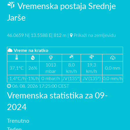
Vremenska postaja Srednje
Jarše
46.0659 N| 13.5588 E| 812 m |
Prikaži na zemljevidu
Vreme na kratko
1013
8,0
19,3
37,1°C
26%
0,0 mm
mbar
km/h
km/h
-1,4°C/h
-1%/h
0 mbar/h
JV (135°)
JV (135°)
0,0 mm/h
06. 08. 2026 17:25:00 CEST
Vremenska statistika za 09-
2024
Trenutno
Teden