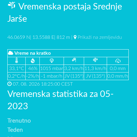
Vremenska postaja Srednje
Jarše
46.0659 N| 13.5588 E| 812 m |
Prikaži na zemljevidu
Vreme na kratko
33,1°C
46%
1015 mbar
3,2 km/h
11,3 km/h
0,0 mm
0,2°C/h
-2%/h
-1 mbar/h
JV (135°)
JV (135°)
0,0 mm/h
07. 08. 2026 18:25:00 CEST
Vremenska statistika za 05-
2023
Trenutno
Teden