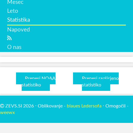
Mesec
Leto
Statistika
Napoved
O nas
Prenesi NOAA
Prenesi razširjeno
statistiko
statistiko
ZEVS.SI 2026 ⋅ Oblikovanje -
blaues Ledersofa
⋅ Omogočil -
weewx