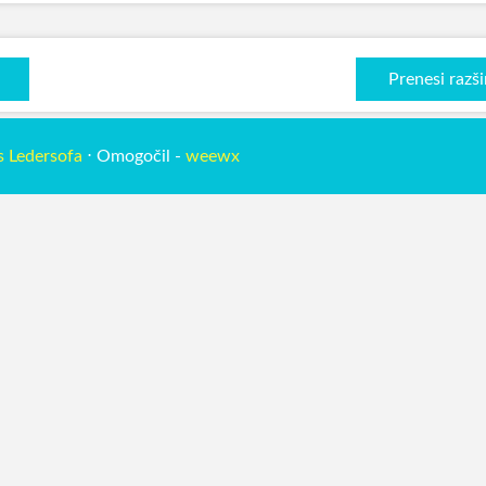
Prenesi razši
s Ledersofa
⋅ Omogočil -
weewx