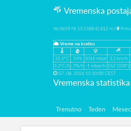
Vremenska postaja
46.0659 N| 13.5588 E| 812 m |
Prika
Vreme na kratko
32,1°C
54%
1016 mbar
3,2 km/h
3,2°C/h
-7%/h
-1 mbar/h
SSZ (338°)
07. 08. 2026 15:30:00 CEST
Vremenska statistik
Trenutno
Teden
Mese