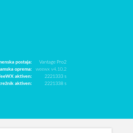
enska postaja:
Vantage Pro2
ramska oprema:
weewx v4.10.2
eeWX aktiven:
2221333 s
trežnik aktiven:
2221338 s