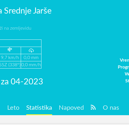
 Srednje Jarše
ži na zemljevidu
9,7 km/h
0,0 mm
Vrem
SSZ (338°)
0,0 mm/h
Prog
W
a za 04-2023
S
c
Leto
Statistika
Napoved
O nas