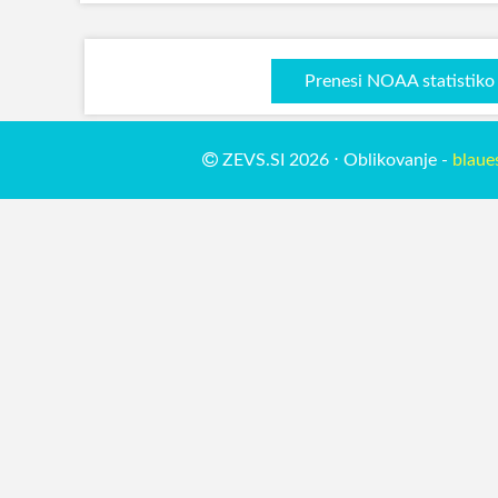
Prenesi NOAA statistiko
ZEVS.SI 2026 ⋅ Oblikovanje -
blaue