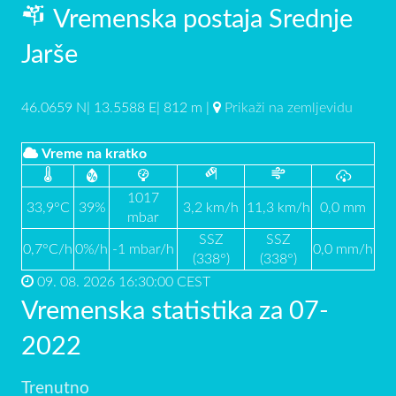
Vremenska postaja Srednje
Jarše
46.0659 N| 13.5588 E| 812 m |
Prikaži na zemljevidu
Vreme na kratko
1017
33,9°C
39%
3,2 km/h
11,3 km/h
0,0 mm
mbar
SSZ
SSZ
0,7°C/h
0%/h
-1 mbar/h
0,0 mm/h
(338°)
(338°)
09. 08. 2026 16:30:00 CEST
Vremenska statistika za 07-
2022
Trenutno