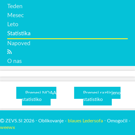
Teden
Mesec
Leto
Statistika
Napoved
O nas
Prenesi NOAA
Prenesi razširjeno
statistiko
statistiko
ZEVS.SI 2026 ⋅ Oblikovanje -
blaues Ledersofa
⋅ Omogočil -
weewx